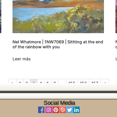
Nel Whatmore | 1NW7069 | Sittting at the end
of the rainbow with you
Leer más
←
1
2
3
4
5
6
…
155
156
157
→
Social Media