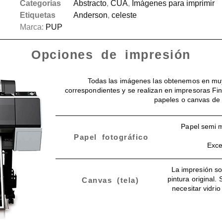
Categorías
Abstracto
,
CUA
,
Imágenes para imprimir
Etiquetas
Anderson
,
celeste
Marca:
PUP
Opciones de impresión
Todas las imágenes las obtenemos en muy
correspondientes y se realizan en impresoras Fin
papeles o canvas de 
Papel semi m
Papel fotográfico
Exce
La impresión so
pintura original.
Canvas (tela)
necesitar vidri