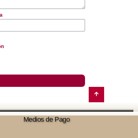
na
ón
Medios de Pago