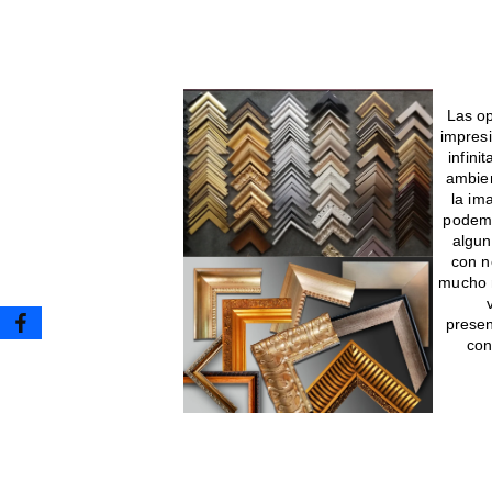
Enmarcado para impresione
Las op
impres
infini
ambien
la im
podemo
algun
con n
mucho m
presen
con