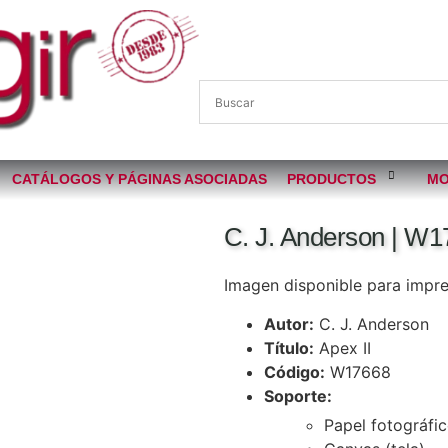
CATÁLOGOS Y PÁGINAS ASOCIADAS
PRODUCTOS
MO
C. J. Anderson | W17
Imagen disponible para impres
Autor:
C. J. Anderson
Título:
Apex II
Código:
W17668
Soporte:
Papel fotográfi