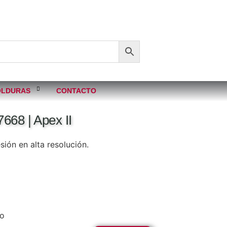
LDURAS
CONTACTO
668 | Apex II
ión en alta resolución.
co