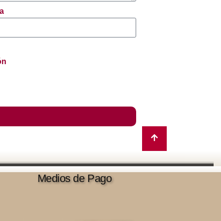
na
ón
Medios de Pago