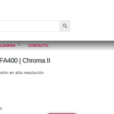
LDURAS
CONTACTO
FA400 | Chroma II
ión en alta resolución.
co