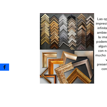
Enmarcado para impresione
Las op
impres
infini
ambien
la im
podemo
algun
con n
mucho m
presen
con