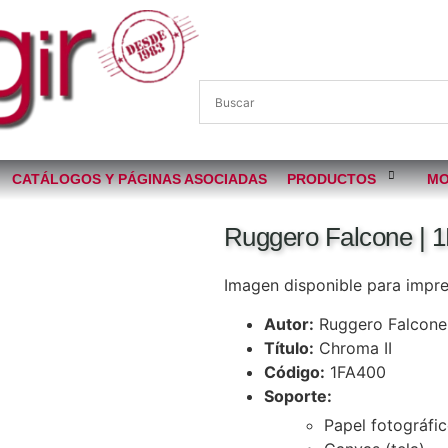
CATÁLOGOS Y PÁGINAS ASOCIADAS
PRODUCTOS
MO
Ruggero Falcone | 1
Imagen disponible para impres
Autor:
Ruggero Falcone
Título:
Chroma II
Código:
1FA400
Soporte:
Papel fotográfi