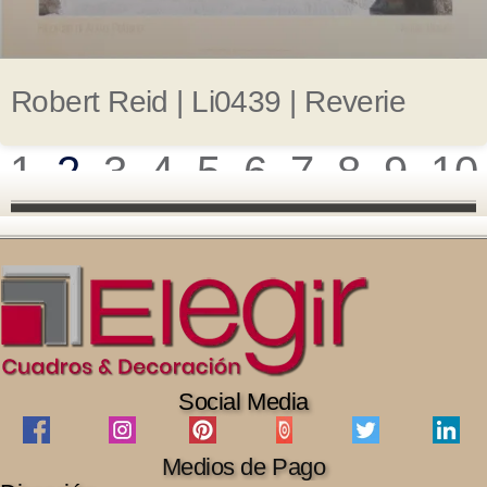
Robert Reid | Li0439 | Reverie
1
2
3
4
5
6
7
8
9
10
Social Media
Medios de Pago